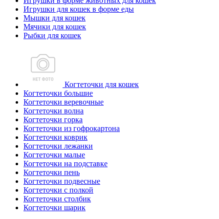
Игрушки в форме животных для кошек
Игрушки для кошек в форме еды
Мышки для кошек
Мячики для кошек
Рыбки для кошек
Когтеточки для кошек
Когтеточки большие
Когтеточки веревочные
Когтеточки волна
Когтеточки горка
Когтеточки из гофрокартона
Когтеточки коврик
Когтеточки лежанки
Когтеточки малые
Когтеточки на подставке
Когтеточки пень
Когтеточки подвесные
Когтеточки с полкой
Когтеточки столбик
Когтеточки шарик