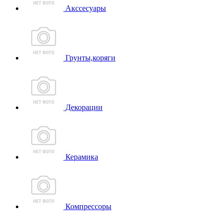
Акссесуары
Грунты,коряги
Декорации
Керамика
Компрессоры