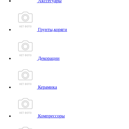
Акссесуары
Грунты,коряги
Декорации
Керамика
Компрессоры