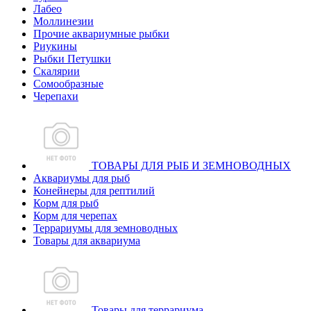
Лабео
Моллинезии
Прочие аквариумные рыбки
Риукины
Рыбки Петушки
Скалярии
Сомообразные
Черепахи
ТОВАРЫ ДЛЯ РЫБ И ЗЕМНОВОДНЫХ
Аквариумы для рыб
Конейнеры для рептилий
Корм для рыб
Корм для черепах
Террариумы для земноводных
Товары для аквариума
Товары для террариума