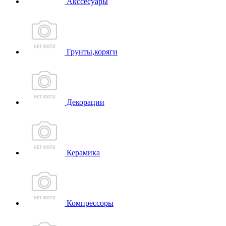
Акссесуары
Грунты,коряги
Декорации
Керамика
Компрессоры