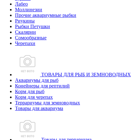
Лабео
Моллинезии
Прочие аквариумные рыбки
Риукины
Рыбки Петушки
Скалярии
Сомообразные
Черепахи
ТОВАРЫ ДЛЯ РЫБ И ЗЕМНОВОДНЫХ
Аквариумы для рыб
Конейнеры для рептилий
Корм для рыб
Корм для черепах
Террариумы для земноводных
Товары для аквариума
Товары для террариума