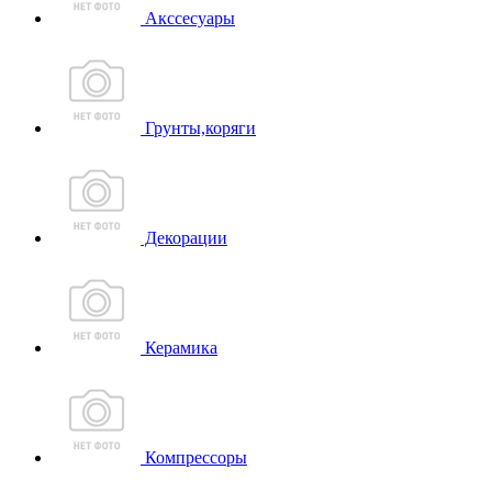
Акссесуары
Грунты,коряги
Декорации
Керамика
Компрессоры