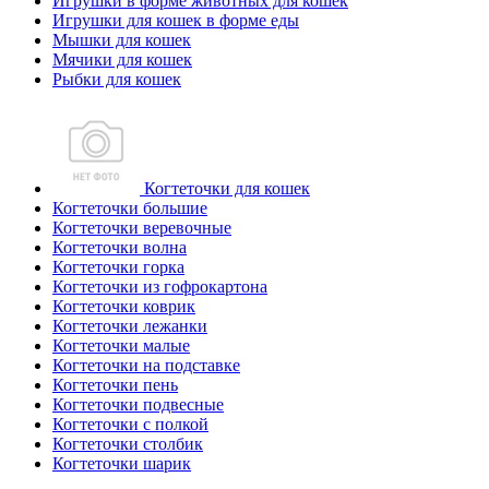
Игрушки в форме животных для кошек
Игрушки для кошек в форме еды
Мышки для кошек
Мячики для кошек
Рыбки для кошек
Когтеточки для кошек
Когтеточки большие
Когтеточки веревочные
Когтеточки волна
Когтеточки горка
Когтеточки из гофрокартона
Когтеточки коврик
Когтеточки лежанки
Когтеточки малые
Когтеточки на подставке
Когтеточки пень
Когтеточки подвесные
Когтеточки с полкой
Когтеточки столбик
Когтеточки шарик