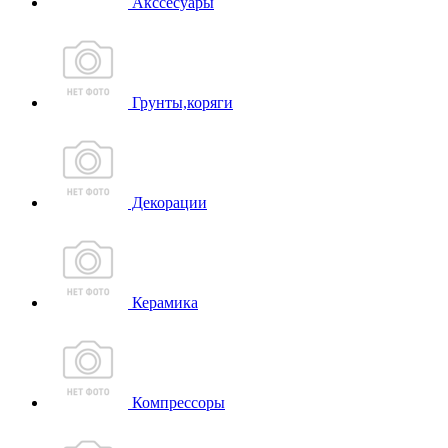
Акссесуары
Грунты,коряги
Декорации
Керамика
Компрессоры