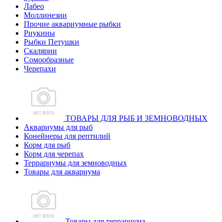
Лабео
Моллинезии
Прочие аквариумные рыбки
Риукины
Рыбки Петушки
Скалярии
Сомообразные
Черепахи
ТОВАРЫ ДЛЯ РЫБ И ЗЕМНОВОДНЫХ
Аквариумы для рыб
Конейнеры для рептилий
Корм для рыб
Корм для черепах
Террариумы для земноводных
Товары для аквариума
Товары для террариума