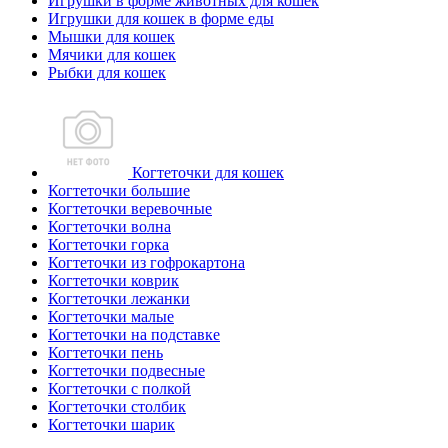
Игрушки в форме животных для кошек
Игрушки для кошек в форме еды
Мышки для кошек
Мячики для кошек
Рыбки для кошек
Когтеточки для кошек
Когтеточки большие
Когтеточки веревочные
Когтеточки волна
Когтеточки горка
Когтеточки из гофрокартона
Когтеточки коврик
Когтеточки лежанки
Когтеточки малые
Когтеточки на подставке
Когтеточки пень
Когтеточки подвесные
Когтеточки с полкой
Когтеточки столбик
Когтеточки шарик