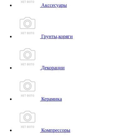
Акссесуары
Грунты,коряги
Декорации
Керамика
Компрессоры