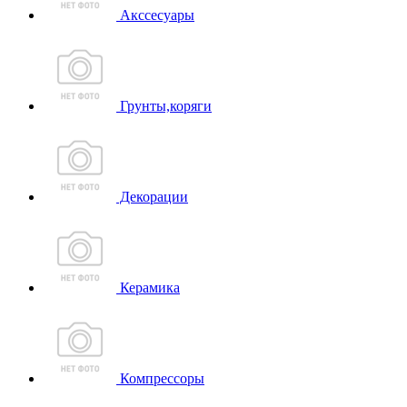
Акссесуары
Грунты,коряги
Декорации
Керамика
Компрессоры