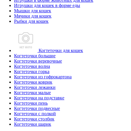
Игрушки в форме животных для кошек
Игрушки для кошек в форме еды
Мышки для кошек
Мячики для кошек
Рыбки для кошек
Когтеточки для кошек
Когтеточки большие
Когтеточки веревочные
Когтеточки волна
Когтеточки горка
Когтеточки из гофрокартона
Когтеточки коврик
Когтеточки лежанки
Когтеточки малые
Когтеточки на подставке
Когтеточки пень
Когтеточки подвесные
Когтеточки с полкой
Когтеточки столбик
Когтеточки шарик